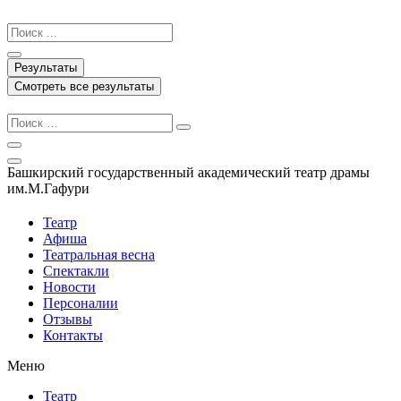
Перейти
к
Search
содержимому
...
Результаты
Смотреть все результаты
Башкирский государственный академический театр драмы
им.М.Гафури
Театр
Афиша
Театральная весна
Спектакли
Новости
Персоналии
Отзывы
Контакты
Меню
Театр