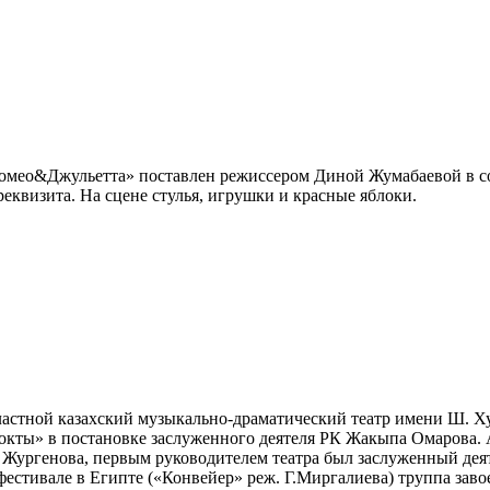
омео&Джульетта» поставлен режиссером Диной Жумабаевой в со
реквизита. На сцене стулья, игрушки и красные яблоки.
стной казахский музыкально-драматический театр имени Ш. Хус
окты» в постановке заслуженного деятеля РК Жакыпа Омарова.
Жургенова, первым руководителем театра был заслуженный деят
стивале в Египте («Конвейер» реж. Г.Миргалиева) труппа завое