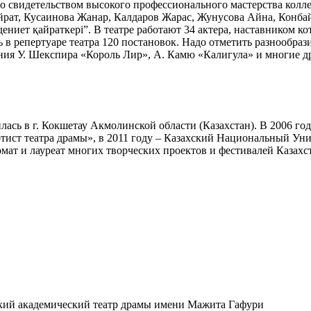
о свидетельством высокого профессионального мастерства колле
йрат, Кусаинова Жанар, Калдаров Жарас, Жунусова Айна, Конб
ениет қайраткері”. В театре работают 34 актера, наставником к
 в репертуаре театра 120 постановок. Надо отметить разнообраз
ния У. Шекспира «Король Лир», А. Камю «Калигула» и многие д
ась в г. Кокшетау Акмолинской области (Казахстан). В 2006 г
тист театра драмы», в 2011 году – Казахский Национальный Уни
мат и лауреат многих творческих проектов и фестивалей Казахст
ий академический театр драмы имени Мажита Гафури