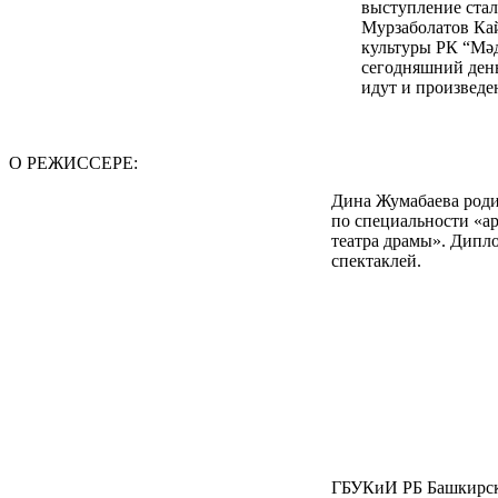
выступление стал
Мурзаболатов Ка
культуры РК “Мәд
сегодняшний день
идут и произведе
О РЕЖИССЕРЕ:
Дина Жумабаева родил
по специальности «ар
театра драмы». Дипло
спектаклей.
ГБУКиИ РБ Башкирск