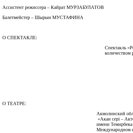
Ассистент режиссера – Кайрат МУРЗАБУЛАТОВ
Балетмейстер – Шырын МУСТАФИНА
О СПЕКТАКЛЕ:
Спектакль «Р
количеством 
О ТЕАТРЕ:
Акмолинский обла
«Акан сері – Акт
имени Темирбека 
Международном фе