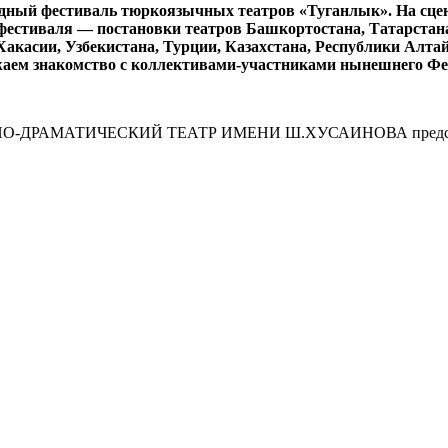
родный фестиваль тюркоязычных театров «Туганлык». На сц
 фестиваля — постановки театров Башкортостана, Татарстан
Хакасии, Узбекистана, Турции, Казахстана, Республики Алтай
аем знакомство с коллективами-участниками нынешнего Фе
АМАТИЧЕСКИЙ ТЕАТР ИМЕНИ Ш.ХУСАИНОВА представит 