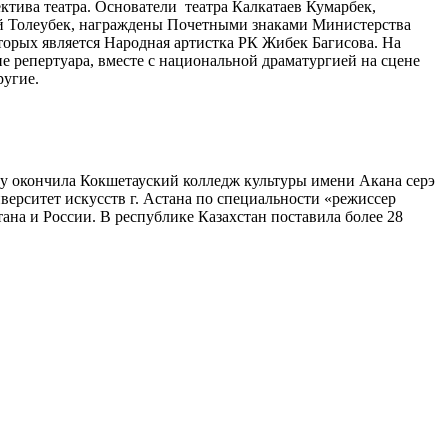
ктива театра. Основатели театра Калкатаев Кумарбек,
ай Толеубек, награждены Почетными знаками Министерства
оторых является Народная артистка РК Жибек Багисова. На
ие репертуара, вместе с национальной драматургией на сцене
ругие.
оду окончила Кокшетауский колледж культуры имени Акана серэ
верситет искусств г. Астана по специальности «режиссер
ана и России. В республике Казахстан поставила более 28