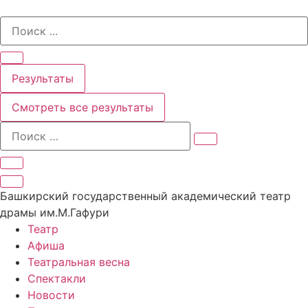
Перейти
Search
к
...
содержимому
Результаты
Смотреть все результаты
Башкирский государственный академический театр
драмы им.М.Гафури
Театр
Афиша
Театральная весна
Спектакли
Новости