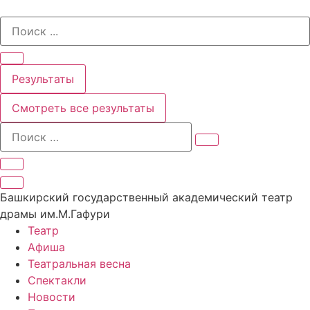
Перейти
Search
к
...
содержимому
Результаты
Смотреть все результаты
Башкирский государственный академический театр
драмы им.М.Гафури
Театр
Афиша
Театральная весна
Спектакли
Новости