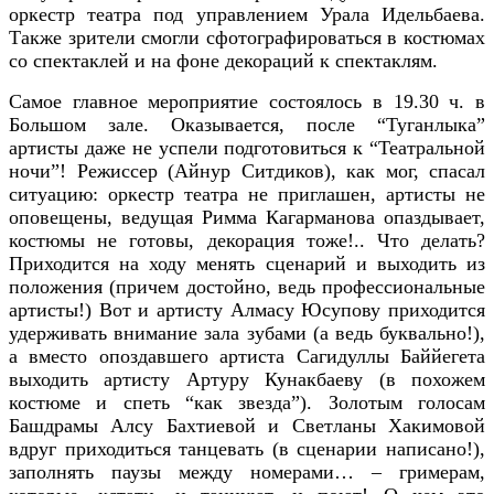
оркестр театра под управлением Урала Идельбаева.
Также зрители смогли сфотографироваться в костюмах
со спектаклей и на фоне декораций к спектаклям.
Самое главное мероприятие состоялось в 19.30
ч. в
Большом зале. Оказывается, после “Туганлыка”
артисты даже не успели подготовиться к “Театральной
ночи”! Режиссер (Айнур Ситдиков), как мог, спасал
ситуацию: оркестр театра не приглашен, артисты не
оповещены, ведущая Римма Кагарманова опаздывает,
костюмы не готовы, декорация тоже!.. Что делать?
Приходится на ходу менять сценарий и выходить из
положения (причем достойно, ведь профессиональные
артисты!) Вот и артисту Алмасу Юсупову приходится
удерживать внимание зала зубами (а ведь буквально!),
а вместо опоздавшего артиста Сагидуллы Баййегета
выходить артисту Артуру Кунакбаеву (в похожем
костюме и спеть “как звезда”). Золотым голосам
Башдрамы Алсу Бахтиевой и Светланы Хакимовой
вдруг приходиться танцевать (в сценарии написано!),
заполнять паузы между номерами… – гримерам,