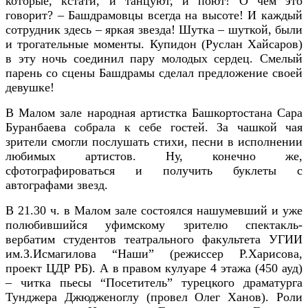
которые, кстати, и танцуют, и поют! О чем это
говорит? – Башдрамовцы всегда на высоте! И каждый
сотрудник здесь – яркая звезда! Шутка – шуткой, были
и трогательные моменты. Купидон (Руслан Хайсаров)
в эту ночь соединил пару молодых сердец. Смелый
парень со сцены Башдрамы сделал предложение своей
девушке!
В Малом зале народная артистка Башкортостана Сара
Буранбаева собрала к себе гостей. За чашкой чая
зрители смогли послушать стихи, песни в исполнении
любимых артистов. Ну, конечно же,
сфотографироваться и получить буклеты с
автографами звезд.
В 21.30 ч. в Малом зале состоялся нашумевший и уже
полюбившийся уфимскому зрителю спектакль-
вербатим студентов театрального факультета УГИИ
им.З.Исмагилова “Наши” (режиссер Р.Харисова,
проект ЦДР РБ). А в правом кулуаре 4 этажа (450 ауд)
– читка пьесы “Посетитель” турецкого драматурга
Тунджера Джюдженоглу (провел Олег Ханов). Роли