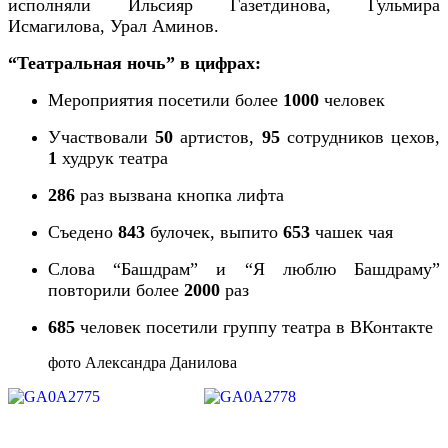
исполняли Ильсияр Газетдинова, Гульмира
Исмагилова, Урал Аминов.
“Театральная ночь” в цифрах:
Мероприятия посетили более
1000
человек
Участвовали
50
артистов,
95
сотрудников цехов,
1
худрук театра
286
раз вызвана кнопка лифта
Съедено
843
булочек, выпито
653
чашек чая
Слова “Башдрам” и “Я люблю Башдраму”
повторили более
2000
раз
685
человек посетили группу театра в ВКонтакте
фото Александра Данилова