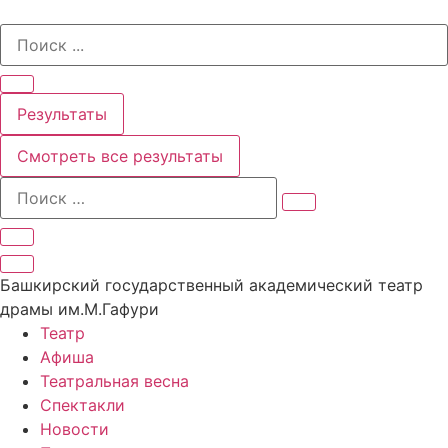
Перейти
Search
к
...
содержимому
Результаты
Смотреть все результаты
Башкирский государственный академический театр
драмы им.М.Гафури
Театр
Афиша
Театральная весна
Спектакли
Новости