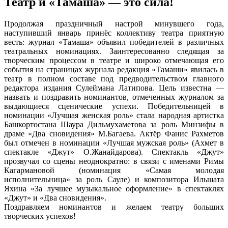
Театр и «Тамаша» — это сила!
Продолжая праздничный настрой минувшего года,
наступивший январь принёс коллективу театра приятную
весть: журнал «Тамаша» объявил победителей в различных
театральных номинациях. Заинтересованно следящая за
творческим процессом в театре и широко отмечающая его
события на страницах журнала редакция «Тамаши» явилась в
театр в полном составе под предводительством главного
редактора издания Сулеймана Латипова. Цель известна —
назвать и поздравить номинантов, отмеченных журналом за
выдающиеся сценические успехи. Победительницей в
номинации «Лучшая женская роль» стала народная артистка
Башкортостана Шаура Дильмухаметова за роль Минзифы в
драме «Два сновидения» М.Багаева. Актёр Фанис Рахметов
был отмечен в номинации «Лучшая мужская роль» (Ахмет в
спектакле «Джут» О.Жанайдарова). Спектакль «Джут»
прозвучал со сцены неоднократно: в связи с именами Римы
Кагармановой (номинация «Самая молодая
исполнительница» за роль Сауле) и композитора Ильшата
Яхина «За лучшее музыкальное оформление» в спектаклях
«Джут» и «Два сновидения».
Поздравляем номинантов и желаем театру больших
творческих успехов!