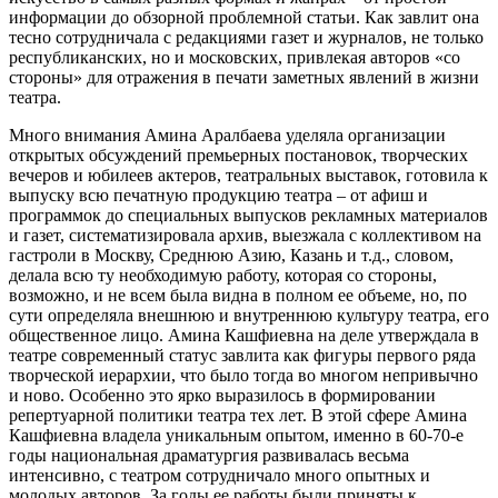
информации до обзорной проблемной статьи. Как завлит она
тесно сотрудничала с редакциями газет и журналов, не только
республиканских, но и московских, привлекая авторов «со
стороны» для отражения в печати заметных явлений в жизни
театра.
Много внимания Амина Аралбаева уделяла организации
открытых обсуждений премьерных постановок, творческих
вечеров и юбилеев актеров, театральных выставок, готовила к
выпуску всю печатную продукцию театра – от афиш и
программок до специальных выпусков рекламных материалов
и газет, систематизировала архив, выезжала с коллективом на
гастроли в Москву, Среднюю Азию, Казань и т.д., словом,
делала всю ту необходимую работу, которая со стороны,
возможно, и не всем была видна в полном ее объеме, но, по
сути определяла внешнюю и внутреннюю культуру театра, его
общественное лицо. Амина Кашфиевна на деле утверждала в
театре современный статус завлита как фигуры первого ряда
творческой иерархии, что было тогда во многом непривычно
и ново. Особенно это ярко выразилось в формировании
репертуарной политики театра тех лет. В этой сфере Амина
Кашфиевна владела уникальным опытом, именно в 60-70-е
годы национальная драматургия развивалась весьма
интенсивно, с театром сотрудничало много опытных и
молодых авторов. За годы ее работы были приняты к