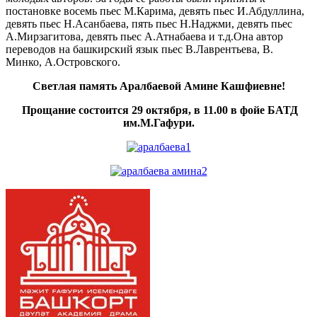
постановке восемь пьес М.Карима, девять пьес И.Абдуллина,
девять пьес Н.Асанбаева, пять пьес Н.Наджми, девять пьес
А.Мирзагитова, девять пьес А.Атнабаева и т.д.Она автор
переводов на башкирский язык пьес В.Лаврентьева, В.
Минко, А.Островского.
Светлая память Аралбаевой Амине Кашфиевне!
Прощание состоится 29 октября, в 11.00 в фойе БАТД
им.М.Гафури.