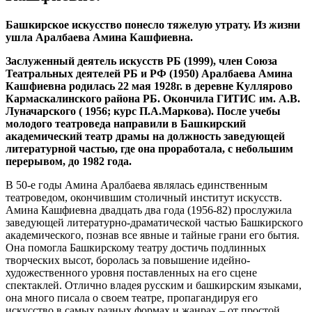
Башкирское искусство понесло тяжелую утрату. Из жизни
ушла Аралбаева Амина Кашфиевна.
Заслуженный деятель искусств РБ (1999), член Союза
Театральных деятелей РБ и РФ (1950) Аралбаева Амина
Кашфиевна родилась 22 мая 1928г. в деревне Куллярово
Кармаскалинского района РБ. Окончила ГИТИС им. А.В.
Луначарского ( 1956; курс П.А.Маркова). После учебы
молодого театроведа направили в Башкирский
академический театр драмы на должность заведующей
литературной частью, где она проработала, с небольшим
перерывом, до 1982 года.
В 50-е годы Амина Аралбаева являлась единственным
театроведом, окончившим столичный институт искусств.
Амина Кашфиевна двадцать два года (1956-82) прослужила
заведующей литературно-драматической частью Башкирского
академического, познав все явные и тайные грани его бытия.
Она помогла Башкирскому театру достичь подлинных
творческих высот, боролась за повышение идейно-
художественного уровня поставленных на его сцене
спектаклей. Отлично владея русским и башкирским языками,
она много писала о своем театре, пропагандируя его
искусство в самых разных формах и жанрах – от простой