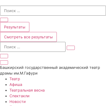
Перейти
Search
к
...
содержимому
Результаты
Смотреть все результаты
Башкирский государственный академический театр
драмы им.М.Гафури
Театр
Афиша
Театральная весна
Спектакли
Новости