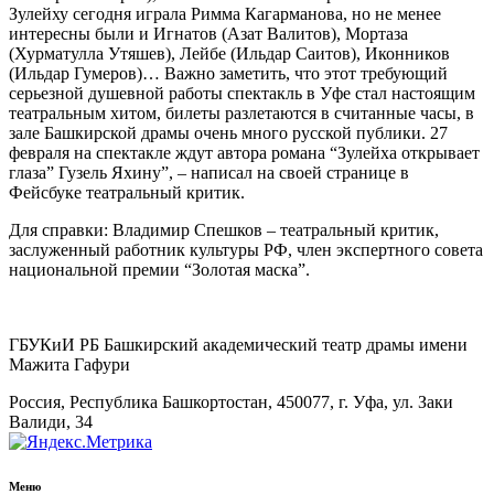
Зулейху сегодня играла Римма Кагарманова, но не менее
интересны были и Игнатов (Азат Валитов), Мортаза
(Хурматулла Утяшев), Лейбе (Ильдар Саитов), Иконников
(Ильдар Гумеров)… Важно заметить, что этот требующий
серьезной душевной работы спектакль в Уфе стал настоящим
театральным хитом, билеты разлетаются в считанные часы, в
зале Башкирской драмы очень много русской публики. 27
февраля на спектакле ждут автора романа “Зулейха открывает
глаза” Гузель Яхину”, – написал на своей странице в
Фейсбуке театральный критик.
Для справки: Владимир Спешков – театральный критик,
заслуженный работник культуры РФ, член экспертного совета
национальной премии “Золотая маска”.
ГБУКиИ РБ Башкирский академический театр драмы имени
Мажита Гафури
Россия, Республика Башкортостан, 450077, г. Уфа, ул. Заки
Валиди, 34
Меню