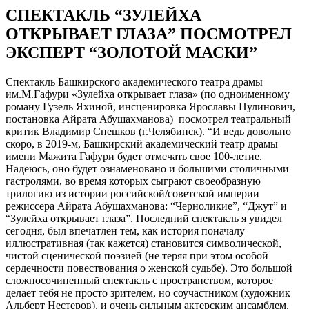
СПЕКТАКЛЬ “ЗУЛЕЙХА
ОТКРЫВАЕТ ГЛАЗА” ПОСМОТРЕЛ
ЭКСПЕРТ “ЗОЛОТОЙ МАСКИ”
Спектакль Башкирского академического театра драмы
им.М.Гафури «Зулейха открывает глаза» (по одноименному
роману Гузель Яхиной, инсценировка Ярославы Пулинович,
постановка Айрата Абушахманова) посмотрел театральный
критик Владимир Спешков (г.Челябинск). “И ведь довольно
скоро, в 2019-м, Башкирский академический театр драмы
имени Мажита Гафури будет отмечать свое 100-летие.
Надеюсь, оно будет ознаменовано и больш
ими столичными
гастролями, во время которых сыграют своеобразную
трилогию из истории российской/советской империи
режиссера Айрата Абушахманова: “Черноликие”, “Джут” и
“Зулейха открывает глаза”. Последний спектакль я увидел
сегодня, был впечатлен тем, как история поначалу
иллюстративная (так кажется) становится символической,
чистой сценической поэзией (не теряя при этом особой
сердечности повествования о женской судьбе). Это большой
сложносочиненный спектакль с пространством, которое
делает тебя не просто зрителем, но соучастником (художник
Альберт Нестеров), и очень сильным актерским ансамблем.