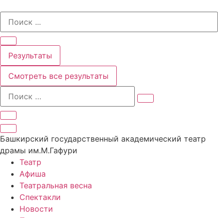
Перейти
Search
к
...
содержимому
Результаты
Смотреть все результаты
Башкирский государственный академический театр
драмы им.М.Гафури
Театр
Афиша
Театральная весна
Спектакли
Новости