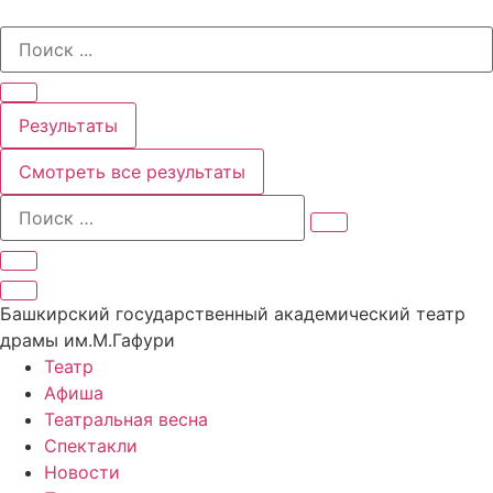
Перейти
Search
к
...
содержимому
Результаты
Смотреть все результаты
Башкирский государственный академический театр
драмы им.М.Гафури
Театр
Афиша
Театральная весна
Спектакли
Новости