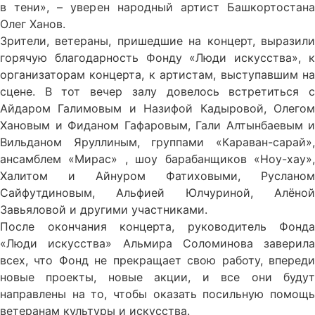
в тени», – уверен народный артист Башкортостана
Олег Ханов.
Зрители, ветераны, пришедшие на концерт, выразили
горячую благодарность Фонду «Люди искусства», к
организаторам концерта, к артистам, выступавшим на
сцене. В тот вечер залу довелось встретиться с
Айдаром Галимовым и Назифой Кадыровой, Олегом
Хановым и Фиданом Гафаровым, Гали Алтынбаевым и
Вильданом Яруллиным, группами «Караван-сарай»,
ансамблем «Мирас» , шоу барабанщиков «Ноу-хау»,
Халитом и Айнуром Фатиховыми, Русланом
Сайфутдиновым, Альфией Юлчуриной, Алёной
Завьяловой и другими участниками.
После окончания концерта, руководитель Фонда
«Люди искусства» Альмира Соломинова заверила
всех, что Фонд не прекращает свою работу, впереди
новые проекты, новые акции, и все они будут
направлены на то, чтобы оказать посильную помощь
ветеранам культуры и искусства.