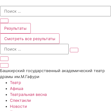
Перейти
Search
к
...
содержимому
Результаты
Смотреть все результаты
Башкирский государственный академический театр
драмы им.М.Гафури
Театр
Афиша
Театральная весна
Спектакли
Новости