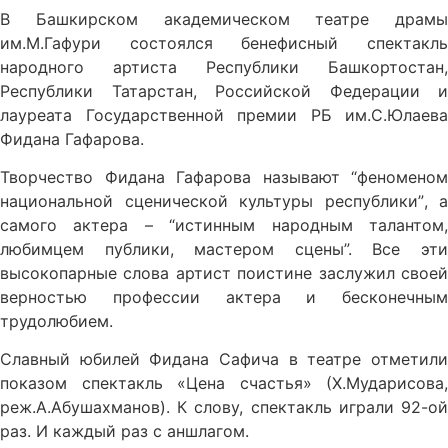
В Башкирском академическом театре драмы
им.М.Гафури состоялся бенефисный спектакль
народного артиста Республики Башкортостан,
Республики Татарстан, Российской Федерации и
лауреата Государственной премии РБ им.С.Юлаева
Фидана Гафарова.
Творчество Фидана Гафарова наз
ы
ва
ют
“феноменом
национальной сценической культуры республики”
, а
самого актера –
“истинн
ым
народн
ым
талант
ом
любимц
ем
публики, мастер
ом
сцены”.
Все эт
высокопарные слова
артист
поистине заслужил свое
верностью профессии актера и бесконечным
трудолюбием.
Славный юбилей Фидана Сафича в театре отметили
показом спектакль «Цена счастья»
(Х.Мударисова,
реж.А.Абушахманов). К слову, спектакль играли 92-ой
раз. И каждый раз с аншлагом.