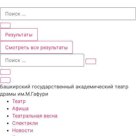
Перейти
Search
к
...
содержимому
Результаты
Смотреть все результаты
Башкирский государственный академический театр
драмы им.М.Гафури
Театр
Афиша
Театральная весна
Спектакли
Новости