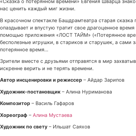
«Сказка о потерянном времени» Евгения Шварца знаком
нас ценить каждый миг жизни.
В красочном спектакле Башдрамтеатра старая сказка п
опаздывает и впустую тратит свое драгоценное время 
помощью приложения «ЛОСТ ТАЙМ» («Потерянное время
бесполезные игрушки, в стариков и старушек, а сами 
потерянное время…
Зрители вместе с друзьями отправятся в мир захваты
искренне верить и не терять времени.
Автор инсценировки и режиссер
– Айдар Зарипов
Художник-постановщик
– Алина Нуриманова
Композитор
– Василь Гафаров
Хореограф
–
Алина Мустаева
Художник по свету
– Ильшат Саяхов