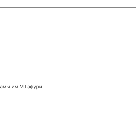
рамы им.М.Гафури