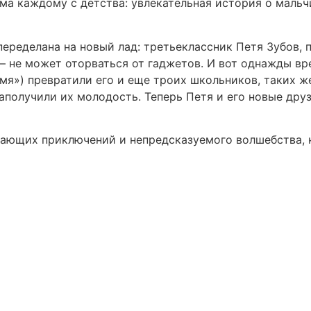
а каждому с детства: увлекательная история о мальчи
еределана на новый лад: третьеклассник Петя Зубов, 
– не может оторваться от гаджетов. И вот однажды вр
») превратили его и еще троих школьников, таких же
заполучили их молодость. Теперь Петя и его новые дру
вающих приключений и непредсказуемого волшебства, к