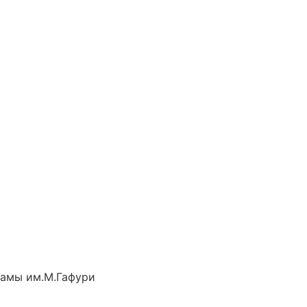
рамы им.М.Гафури