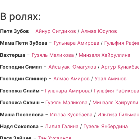
В ролях:
Петя Зубов
−
Айнур Ситдиков
/
Алмаз Юсупов
Мама Пети Зубова
−
Гульнара Амирова
/
Гульфия Рафи
Вахтерша
−
Гузяль Маликова
/
Минзаля Хайруллина
Господин Симпл
−
Айсыуак Юмагулов
/
Артур Кунакба
Господин Спиннер
−
Алмас Амиров
/
Урал Аминов
Госпожа Слайм
–
Гульнара Амирова
/
Гульфия Рафиков
Госпожа Сквиш
–
Гузяль Маликова
/
Минзаля Хайрулли
Маша Поспелова
−
Илюза Кусябаева
/
Ильгиза Гильма
Надя Соколова
−
Лилия Галина
/
Гузель Янбердина
Вася Зайцев
−
Тан Хусаинов