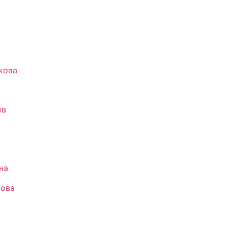
кова
ев
а
на
нова