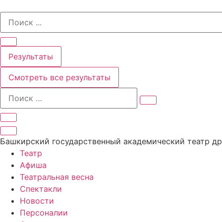
Перейти
Search
к
...
содержимому
Результаты
Смотреть все результаты
Башкирский государственный академический театр д
Театр
Афиша
Театральная весна
Спектакли
Новости
Персоналии