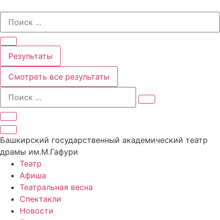
Перейти
Search
к
...
содержимому
Результаты
Смотреть все результаты
Башкирский государственный академический театр
драмы им.М.Гафури
Театр
Афиша
Театральная весна
Спектакли
Новости