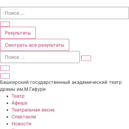
Перейти
Search
к
...
содержимому
Результаты
Смотреть все результаты
Башкирский государственный академический театр
драмы им.М.Гафури
Театр
Афиша
Театральная весна
Спектакли
Новости