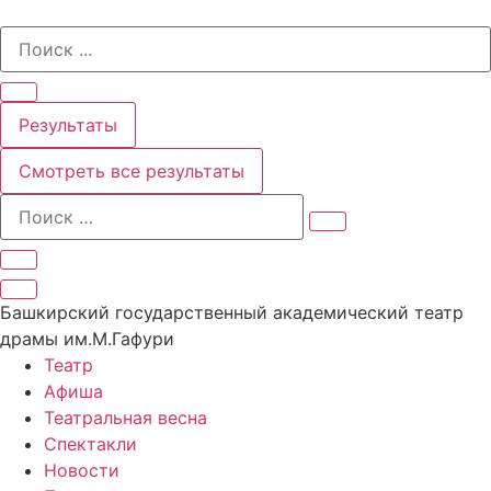
Перейти
Search
к
...
содержимому
Результаты
Смотреть все результаты
Башкирский государственный академический театр
драмы им.М.Гафури
Театр
Афиша
Театральная весна
Спектакли
Новости