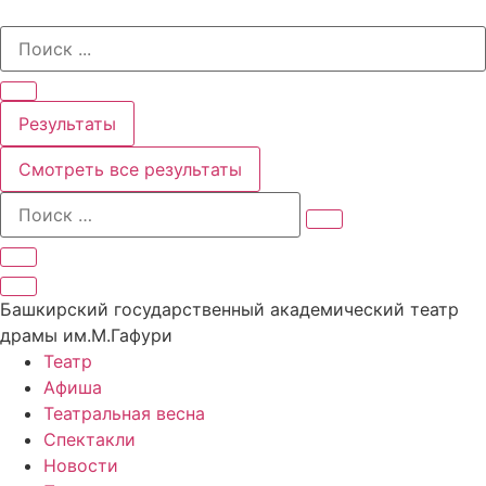
Перейти
Search
к
...
содержимому
Результаты
Смотреть все результаты
Башкирский государственный академический театр
драмы им.М.Гафури
Театр
Афиша
Театральная весна
Спектакли
Новости