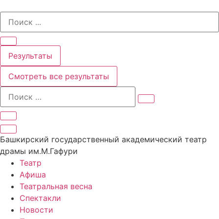
Перейти
Search
к
...
содержимому
Результаты
Смотреть все результаты
Башкирский государственный академический театр
драмы им.М.Гафури
Театр
Афиша
Театральная весна
Спектакли
Новости