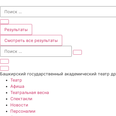
Перейти
Search
к
...
содержимому
Результаты
Смотреть все результаты
Башкирский государственный академический театр д
Театр
Афиша
Театральная весна
Спектакли
Новости
Персоналии