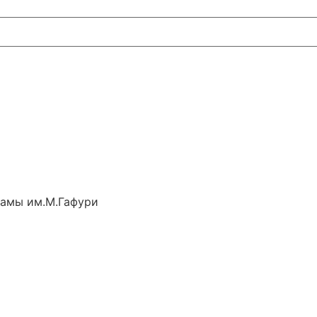
рамы им.М.Гафури