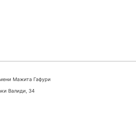
мени Мажита Гафури
аки Валиди, 34