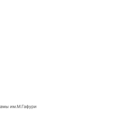
рамы им.М.Гафури