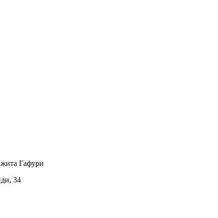
ажита Гафури
иди, 34