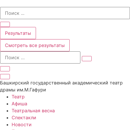
Перейти
Search
к
...
содержимому
Результаты
Смотреть все результаты
Башкирский государственный академический театр
драмы им.М.Гафури
Театр
Афиша
Театральная весна
Спектакли
Новости