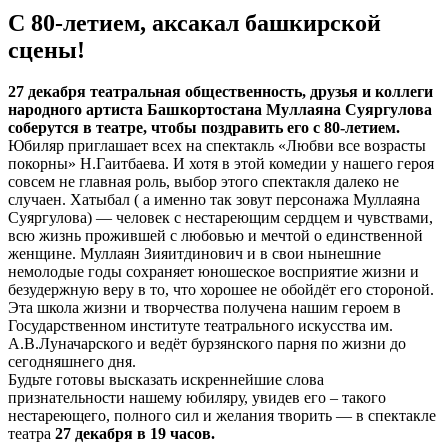
С 80-летием, аксакал башкирской
сцены!
27 декабря театральная общественность, друзья и коллеги
народного артиста Башкортостана Муллаяна Суяргулова
соберутся в театре, чтобы поздравить его с 80-летием.
Юбиляр приглашает всех на спектакль «Любви все возрасты
покорны» Н.Гаитбаева. И хотя в этой комедии у нашего героя
совсем не главная роль, выбор этого спектакля далеко не
случаен. Хатыбал ( а именно так зовут персонажа Муллаяна
Суяргулова) — человек с нестареющим сердцем и чувствами,
всю жизнь прожившей с любовью и мечтой о единственной
женщине. Муллаян Зияитдинович и в свои нынешние
немолодые годы сохраняет юношеское восприятие жизни и
безудержную веру в то, что хорошее не обойдёт его стороной.
Эта школа жизни и творчества получена нашим героем в
Государственном институте театрального искусства им.
А.В.Луначарского и ведёт бурзянского парня по жизни до
сегодняшнего дня.
Будьте готовы высказать искреннейшие слова
признательности нашему юбиляру, увидев его – такого
нестареющего, полного сил и желания творить — в спектакле
театра
27 декабря в 19 часов.