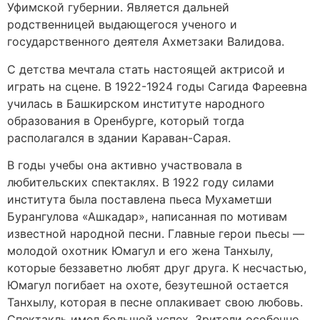
Уфимской губернии. Является дальней
родственницей выдающегося ученого и
государственного деятеля Ахметзаки Валидова.
С детства мечтала стать настоящей актрисой и
играть на сцене. В 1922-1924 годы Сагида Фареевна
училась в Башкирском институте народного
образования в Оренбурге, который тогда
располагался в здании Караван-Сарая.
В годы учебы она активно участвовала в
любительских спектаклях. В 1922 году силами
института была поставлена пьеса Мухаметши
Бурангулова «Ашкадар», написанная по мотивам
известной народной песни. Главные герои пьесы —
молодой охотник Юмагул и его жена Танхылу,
которые беззаветно любят друг друга. К несчастью,
Юмагул погибает на охоте, безутешной остается
Танхылу, которая в песне оплакивает свою любовь.
Спектакль имел большой успех. Зрители особенно