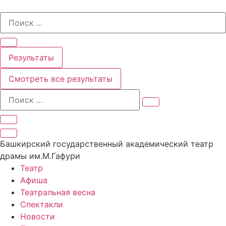
Перейти
Search
к
...
содержимому
Результаты
Смотреть все результаты
Башкирский государственный академический театр
драмы им.М.Гафури
Театр
Афиша
Театральная весна
Спектакли
Новости