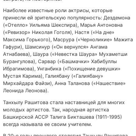
Наиболее известные роли актрисы, которые
принесли ей зрительскую популярность: Дездемона
(«Отелло» Уильяма Шекспира), Марья Антоновна
(«Ревизор» Николая Гоголя), Настя («На дне»
Максима Горького), Масрура («Черноликие» Мажита
Гафури), Шамсинур («Он вернулся» Ангама
Атнабаева), Шаура («Невестка Шаура» Мухаметши
Бурангулова), Сарвар («Башмачки» Хабибуллы
Ибрагимова), Унганбика («Похищение девушки»
Мустая Карима), Галиябану («Галиябану»
Мирхайдара Файзи), Анна Таланова («Нашествие»
Леонида Леонова).
Танхылу Рашитова стала наставницей для многих
молодых артистов. Так, народная артистка
Башкирской АССР Талига Бикташева (1911-1995)
всегда называла ее своим учителем.
В 20-е годы прошлого столетия Танхылу Рашитова