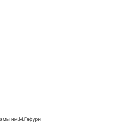
рамы им.М.Гафури