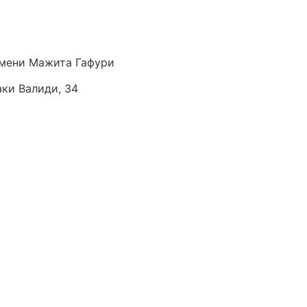
мени Мажита Гафури
аки Валиди, 34