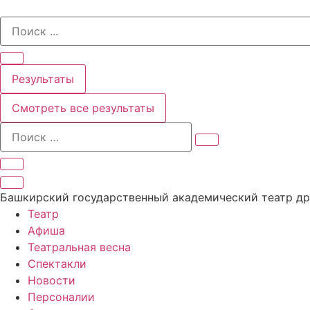
Перейти
Search
к
...
содержимому
Результаты
Смотреть все результаты
Башкирский государственный академический театр д
Театр
Афиша
Театральная весна
Спектакли
Новости
Персоналии