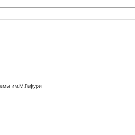
рамы им.М.Гафури