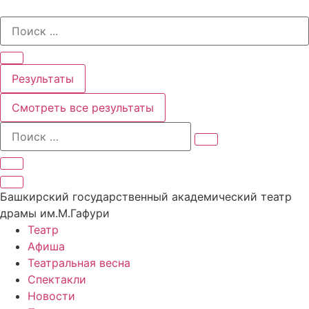
Перейти
Search
к
...
содержимому
Результаты
Смотреть все результаты
Башкирский государственный академический театр
драмы им.М.Гафури
Театр
Афиша
Театральная весна
Спектакли
Новости