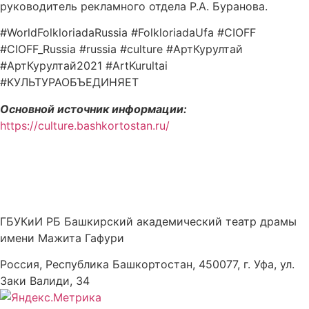
руководитель рекламного отдела Р.А. Буранова.
#WorldFolkloriadaRussia #FolkloriadaUfa #CIOFF
#CIOFF_Russia #russia #culture #АртКурултай
#АртКурултай2021 #ArtKurultai
#КУЛЬТУРАОБЪЕДИНЯЕТ
Основной источник информации:
https://culture.bashkortostan.ru/
ГБУКиИ РБ Башкирский академический театр драмы
имени Мажита Гафури
Россия, Республика Башкортостан, 450077, г. Уфа, ул.
Заки Валиди, 34