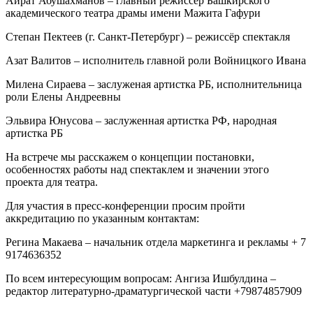
Айрат Абушахманов – главный режиссёр Башкирского
академического театра драмы имени Мажита Гафури
Степан Пектеев (г. Санкт-Петербург) – режиссёр спектакля
Азат Валитов – исполнитель главной роли Войницкого Ивана
Милена Сираева – заслуженая артистка РБ, исполнительница
роли Елены Андреевны
Эльвира Юнусова – заслуженная артистка РФ, народная
артистка РБ
На встрече мы расскажем о концепции постановки,
особенностях работы над спектаклем и значении этого
проекта для театра.
Для участия в пресс-конференции просим пройти
аккредитацию по указанным контактам:
Регина Макаева – начальник отдела маркетинга и рекламы + 7
9174636352
По всем интересующим вопросам: Ангиза Ишбулдина –
редактор литературно-драматургической части +79874857909