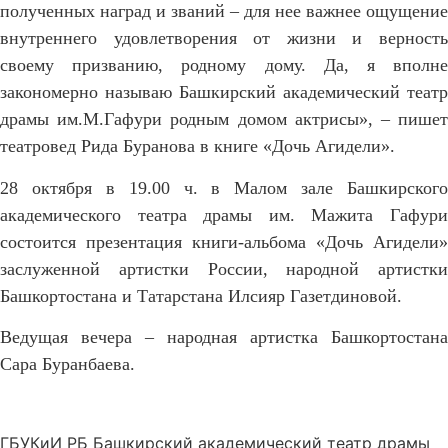
полученных наград и званий – для нее важнее ощущение
внутреннего удовлетворения от жизни и верность
своему призванию, родному дому. Да, я вполне
закономерно называю Башкирский академический театр
драмы им.М.Гафури родным домом актрисы
»,
– пише
театровед Рида Буранова в книге «Дочь Агидели».
28 октября в 19.00 ч. в
М
алом зале Башкирского
академического театра драмы им. Мажита Гафури
состоится
п
резентация книги-альбома «
Дочь Агидели
»
з
аслуженной артистки России, народной артистки
Башкортостана и Татарстана Илсияр Газетдиновой.
Ведущая вечера – народная артистка Башкортостана
Сара Буранбаева.
ГБУКиИ РБ Башкирский академический театр драмы