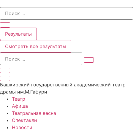
Перейти
Search
к
...
содержимому
Результаты
Смотреть все результаты
Башкирский государственный академический театр
драмы им.М.Гафури
Театр
Афиша
Театральная весна
Спектакли
Новости