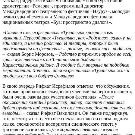
Маска», ридер фестиваля «Любимовка» и конкурса новой
драматургии «Ремарка», программный директор
Международного театрального фестиваля «Науруз», молодой
режиссуры «Ремесло» и Международного фестиваля
национальных театров «Буа: пространство диалога».
«Главный смысл фестиваля «Туганлык» кроется в его
названии. Переводится «Туганлык», как «Родство», замечу, не
единство, а именно родство. И театры, которые были
представлены на фестивале – разные, но оказались родными,
–
сказал Борис Морозов
. – Родство тюркских народов во всей
красе чувствовалось на Театральном йыйыне в
Кармаскалинском районе. Я вообще был впервые на подобном
мероприятии. Хочется, чтобы фестиваль «Туганлык» жил и
продолжал свою добрую функцию».
В свою очередь Рифкат Исрафилов отметил, что обсуждения,
которые проводились ежедневно членами экспертного совета,
были очень важны для участников фестиваля.
«После
обсуждения каждый режиссер, актер, соавтор спектакля
будет думать над сказанными ему словами, делать какие-либо
выводы»
, – сказал Рифкат Вакилович. Он также подчеркнул,
что, несмотря на то, что все спектакли шли на своем родном
языке, сложностей в восприятии сценического текста у
зрителя не возникало:
«Для хорошего спектакля язык не
является проблемой. Если на сцене настоящее искусство – все