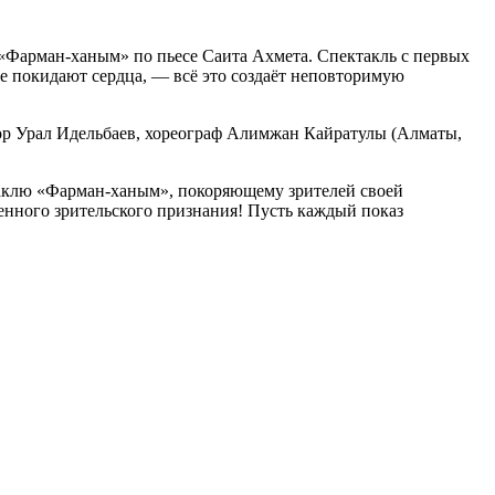
«Фарман-ханым» по пьесе Саита Ахмета. Спектакль с первых
е покидают сердца, — всё это создаёт неповторимую
ор Урал Идельбаев, хореограф Алимжан Кайратулы (Алматы,
ктаклю «Фарман-ханым», покоряющему зрителей своей
нного зрительского признания! Пусть каждый показ