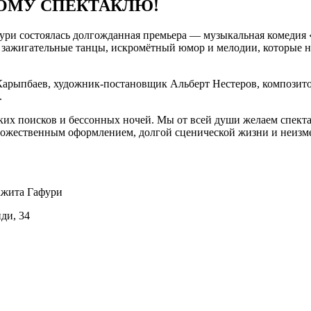
ВОМУ СПЕКТАКЛЮ!
ри состоялась долгожданная премьера — музыкальная комедия 
 зажигательные танцы, искромётный юмор и мелодии, которые н
Карыпбаев, художник-постановщик Альберт Нестеров, композит
.
еских поисков и бессонных ночей. Мы от всей души желаем спе
дожественным оформлением, долгой сценической жизни и неизме
ажита Гафури
иди, 34