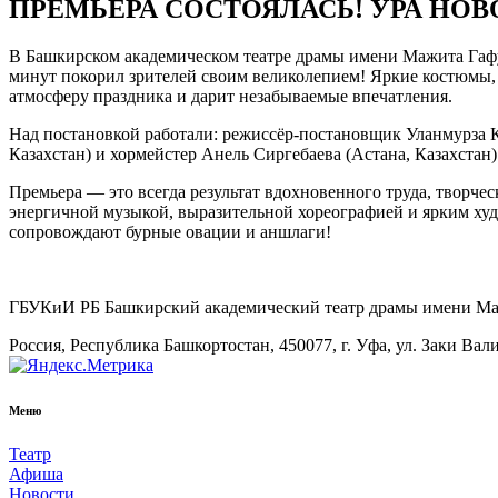
ПРЕМЬЕРА СОСТОЯЛАСЬ! УРА НО
В Башкирском академическом театре драмы имени Мажита Гафу
минут покорил зрителей своим великолепием! Яркие костюмы,
атмосферу праздника и дарит незабываемые впечатления.
Над постановкой работали: режиссёр-постановщик Уланмурза 
Казахстан) и хормейстер Анель Сиргебаева (Астана, Казахстан)
Премьера — это всегда результат вдохновенного труда, творч
энергичной музыкой, выразительной хореографией и ярким ху
сопровождают бурные овации и аншлаги!
ГБУКиИ РБ Башкирский академический театр драмы имени М
Россия, Республика Башкортостан, 450077, г. Уфа, ул. Заки Вал
Меню
Театр
Афиша
Новости