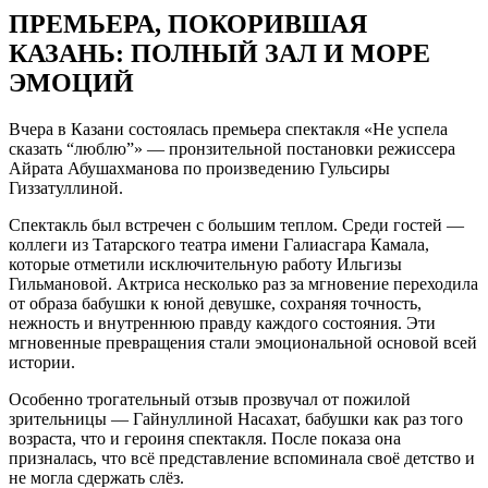
ПРЕМЬЕРА, ПОКОРИВШАЯ
КАЗАНЬ: ПОЛНЫЙ ЗАЛ И МОРЕ
ЭМОЦИЙ
Вчера в Казани состоялась премьера спектакля «Не успела
сказать “люблю”» — пронзительной постановки режиссера
Айрата Абушахманова по произведению Гульсиры
Гиззатуллиной.
Спектакль был встречен с большим теплом. Среди гостей —
коллеги из Татарского театра имени Галиасгара Камала,
которые отметили исключительную работу Ильгизы
Гильмановой. Актриса несколько раз за мгновение переходила
от образа бабушки к юной девушке, сохраняя точность,
нежность и внутреннюю правду каждого состояния. Эти
мгновенные превращения стали эмоциональной основой всей
истории.
Особенно трогательный отзыв прозвучал от пожилой
зрительницы — Гайнуллиной Насахат, бабушки как раз того
возраста, что и героиня спектакля. После показа она
призналась, что всё представление вспоминала своё детство и
не могла сдержать слёз.