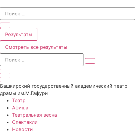
Перейти
Search
к
...
содержимому
Результаты
Смотреть все результаты
Башкирский государственный академический театр
драмы им.М.Гафури
Театр
Афиша
Театральная весна
Спектакли
Новости