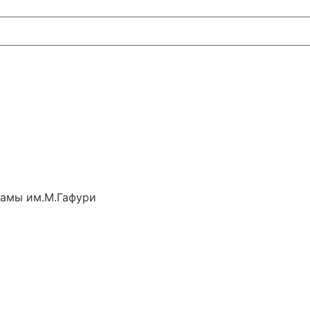
рамы им.М.Гафури