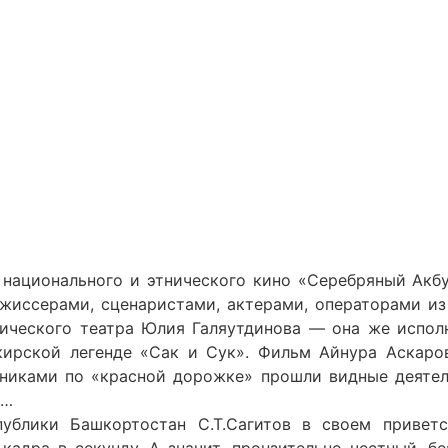
ационального и этнического кино «Серебряный Акбуз
жиссерами, сценаристами, актерами, операторами из
мического театра Юлия Галяутдинова — она же испол
кирской легенде «Сак и Сук». Фильм Айнура Аскаро
никами по «красной дорожке» прошли видные деятел
р…
публики Башкортостан С.Т.Сагитов в своем привет