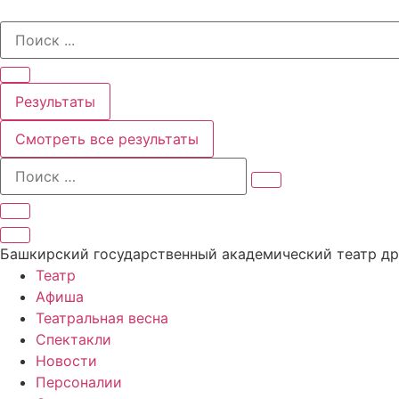
Перейти
Search
к
...
содержимому
Результаты
Смотреть все результаты
Башкирский государственный академический театр д
Театр
Афиша
Театральная весна
Спектакли
Новости
Персоналии