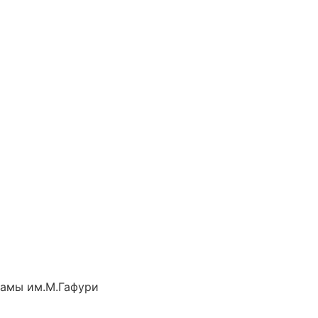
рамы им.М.Гафури