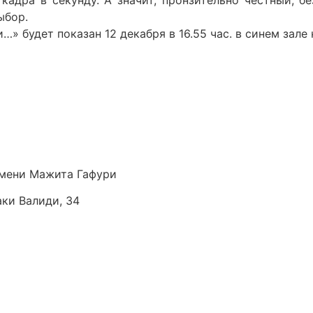
кадра в секунду. А значит, пронзительно честный, 
ыбор.
» будет показан 12 декабря в 16.55 час. в синем зале
мени Мажита Гафури
аки Валиди, 34