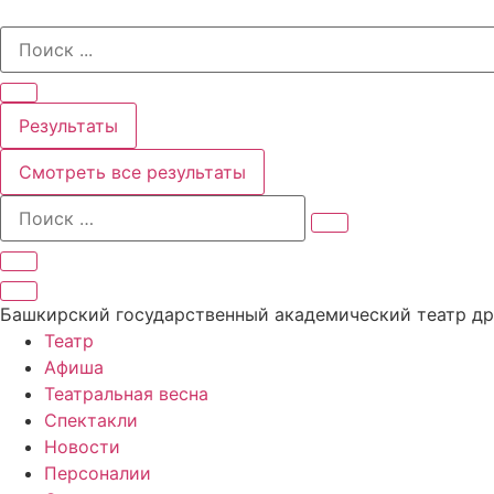
Перейти
Search
к
...
содержимому
Результаты
Смотреть все результаты
Башкирский государственный академический театр д
Театр
Афиша
Театральная весна
Спектакли
Новости
Персоналии