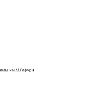
рамы им.М.Гафури