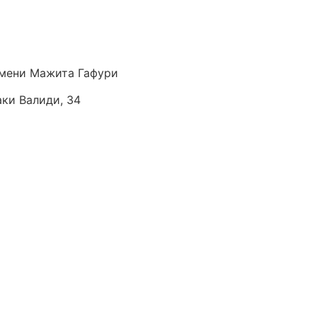
мени Мажита Гафури
аки Валиди, 34