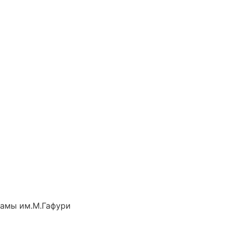
рамы им.М.Гафури