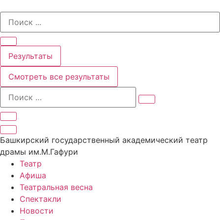
Перейти
Search
к
...
содержимому
Результаты
Смотреть все результаты
Башкирский государственный академический театр
драмы им.М.Гафури
Театр
Афиша
Театральная весна
Спектакли
Новости