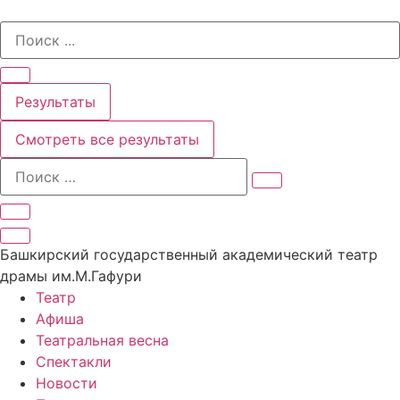
Перейти
Search
к
...
содержимому
Результаты
Смотреть все результаты
Башкирский государственный академический театр
драмы им.М.Гафури
Театр
Афиша
Театральная весна
Спектакли
Новости