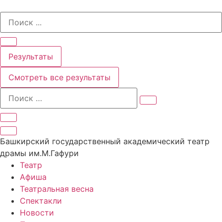
Перейти
Search
к
...
содержимому
Результаты
Смотреть все результаты
Башкирский государственный академический театр
драмы им.М.Гафури
Театр
Афиша
Театральная весна
Спектакли
Новости