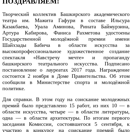
ПОЗДРАВЛЯЕМ!
Творческий коллектив Баш
кирского академического
театра им. Мажита Гафури
в составе Ильсура
Казакбаева, Урала Аминова, Рината Баймурзина,
Артура Кабирова, Фаниса Рахметова удостоены
Государственной молодёжной премии им
ени
Шайхзады
Бабича в области искусства за
высокопрофессиональное художественное создание
спектакля «Навстречу мечте» и пропаганду
башкирского театрального искусства. Подписано
постановление о лауреатах 2017 года. Награждение
состоит
с
я 2 ноября в Доме Правительства. Об этом
сообщили в Министерстве спорта и молодёжной
политике.
Для справки. В этом году на соискание молодежных
премий было представлено 15 работ, из них 10 — в
области искусства, четыре — в области литературы,
одна — в области архитектуры. По итогам первого
заседания Комиссии, состоявшегося 5 сентября, к
участию в конкурсе на соискание премий было