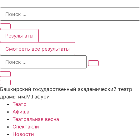
Перейти
Search
к
...
содержимому
Результаты
Смотреть все результаты
Башкирский государственный академический театр
драмы им.М.Гафури
Театр
Афиша
Театральная весна
Спектакли
Новости