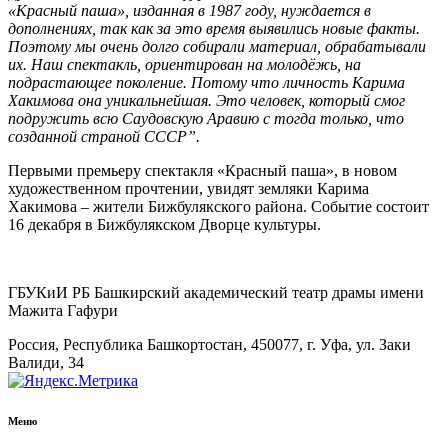
«Красный
п
аша», изданная в 1987 году, нуждается в
дополнениях, так как за это время выявились новые факты.
Поэтому мы очень долго собирали материал, обрабатывали
их. Наш спектакль, ориентирован на молодёжь, на
подрастающее поколение. Потому что личность Карима
Хакимова она уникальнейшая. Это человек, который смог
подружить всю Саудовскую Аравию с тогда только, что
созданной страной СССР”.
Первыми премьеру спектакля «Красный паша», в новом
художественном прочтении, увидят земляки Карима
Хакимова – жители Бижбулякского района. Событие состоит
16 декабря в Бижбулякском Дворце культуры.
ГБУКиИ РБ Башкирский академический театр драмы имени
Мажита Гафури
Россия, Республика Башкортостан, 450077, г. Уфа, ул. Заки
Валиди, 34
Меню