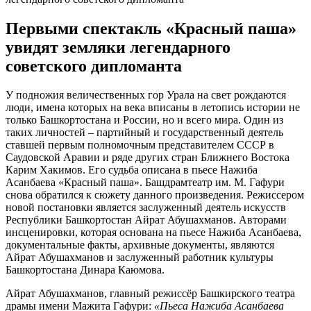
Первыми спектакль «Красный паша»
увидят земляки легендарного
советского дипломанта
У подножия величественных гор Урала на свет рождаются
люди, имена которых на века вписаны в летопись истории не
только Башкортостана и России, но и всего мира. Один из
таких личностей – партийный и государственный деятель
ставшей первым полномочным представителем СССР в
Саудовской Аравии и ряде других стран Ближнего Востока
Карим Хакимов. Его судьба описана в пьесе Нажиба
Асанбаева «Красный паша». Башдрамтеатр им. М. Гафури
снова обратился к сюжету данного произведения. Режиссером
новой постановки является заслуженный деятель искусств
Республики Башкортостан Айрат Абушахманов. Авторами
инсценировки, которая основана на пьесе Нажиба Асанбаева,
документальные факты, архивные документы, являются
Айрат Абушахманов и заслуженный работник культуры
Башкортостана Динара Каюмова.
Айрат Абушахманов, главный режиссёр Башкирского театра
драмы имени Мажита Гафури:
«Пьеса
Н
ажиба Асанбаева