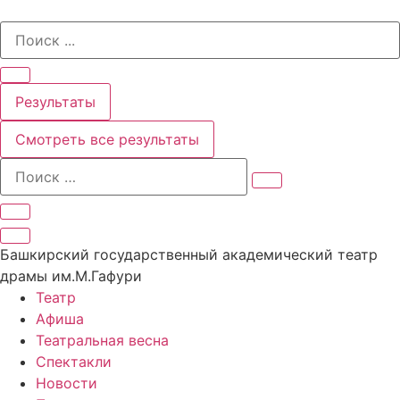
Перейти
Search
к
...
содержимому
Результаты
Смотреть все результаты
Башкирский государственный академический театр
драмы им.М.Гафури
Театр
Афиша
Театральная весна
Спектакли
Новости