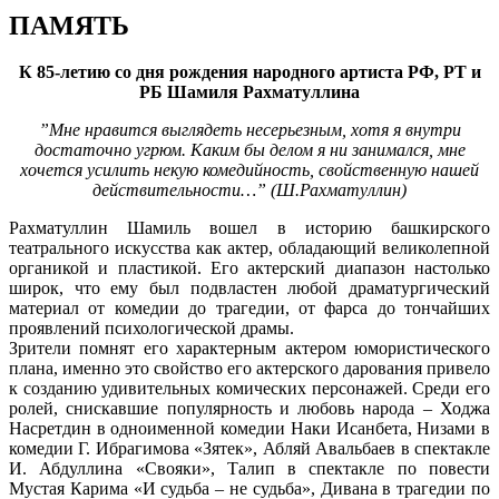
ПАМЯТЬ
К 85-летию со дня рождения народного артиста РФ, РТ и
РБ Шамиля Рахматуллина
”Мне нравится выглядеть несерьезным, хотя я внутри
достаточно угрюм. Каким бы делом я ни занимался, мне
хочется усилить некую комедийность, свойственную нашей
действительности…” (Ш.Рахматуллин)
Рахматуллин Шамиль вошел в историю башкирского
театрального искусства как актер, обладающий великолепной
органикой и пластикой. Его актерский диапазон настолько
широк, что ему был подвластен любой драматургический
материал от комедии до трагедии, от фарса до тончайших
проявлений психологической драмы.
Зрители помнят его характерным актером юмористического
плана, именно это свойство его актерского дарования привело
к созданию удивительных комических персонажей. Среди его
ролей, снискавшие популярность и любовь народа – Ходжа
Насретдин в одноименной комедии Наки Исанбета, Низами в
комедии Г. Ибрагимова «Зятек», Абляй Авальбаев в спектакле
И. Абдуллина «Свояки», Талип в спектакле по повести
Myстая Карима «И судьба – не судьба», Дивана в трагедии по