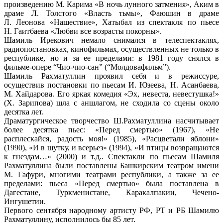
произведению М. Карима «В ночь лунного затмения», Аким в
драме Л. Толстого «Власть тьмы», Фаюшин в драме
Л. Леонова «Нашествие», Хатыбал из спектакля по пьесе
Н. Гаитбаева «Любви все возрасты покорны».
Шамиль Ирекович немало снимался в телеспектаклях,
радиопостановках, кинофильмах, осуществленных не только в
республике, но и за ее пределами: в 1981 году снялся в
фильме-опере “Чио-чио-сан” (“Молдовафильм”).
Шамиль Рахматуллин проявил себя и в режиссуре,
осуществив постановки по пьесам И. Юзеева, Н. Асанбаева,
М. Хайдарова. Его яркая комедия «Эх, невеста, невестушка!»
(X. Зарипова) шла с аншлагом, не сходила со сцены около
десятка лет.
Драматургическое творчество Ш.Рахматуллина насчитывает
более десятка пьес: «Перед смертью» (1967), «Не
расплескайся, радость моя!» (1985), «Расцветали яблони»
(1990), «И в шутку, и всерьез» (1994), «И птицы возвращаются
к гнездам…» (2000) и т.д.. Спектакли по пьесам Шамиля
Рахматуллина были поставлены Башкирским театром имени
М. Гафури, многими театрами республики, а также за ее
пределами: пьеса «Перед смертью» была поставлена в
Дагестане, Туркменистане, Каракалпакии, Чечено-
Ингушетии.
Первого сентября народному артисту РФ, РТ и РБ Шамилю
Рахматуллину, исполнилось бы 85 лет.