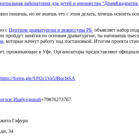
еатральная лаборатория для детей и юношества “ДрамКвадратик
вно пишешь, но не знаешь что с этим делать, хочешь освоить ос
но с
Центром драматургии и режиссуры РБ
объявляет набор подр
ли пройдут занятия по основам драматургии, ты напишешь пьес
ри
, которые начнут работу над постановкой. Итогом проекта стан
7 лет, проживающие в Уфе. Организаторы предоставляют официаль
е
https://forms.gle/SJ92c1Va5JBqcbtSA
нгизе Ишбулдиной
+79876273767.
ажита Гафури
иди, 34