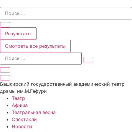
Перейти
Search
к
...
содержимому
Результаты
Смотреть все результаты
Башкирский государственный академический театр
драмы им.М.Гафури
Театр
Афиша
Театральная весна
Спектакли
Новости