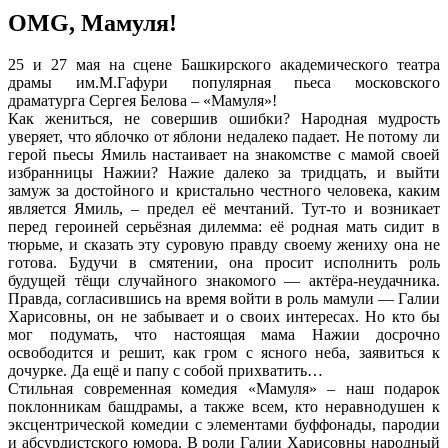
ОMG, Мамуля!
​25 и 27 мая на сцене Башкирского академического театра
драмы им.М.Гафури популярная пьеса московского
драматурга Сергея Белова – «Мамуля»!
​Как жениться, не совершив ошибки? Народная мудрость
уверяет, что яблочко от яблони недалеко падает. Не потому ли
герой пьесы Ямиль настаивает на знакомстве с мамой своей
избранницы Нажии? Нажие далеко за тридцать, и выйти
замуж за достойного и кристально честного человека, каким
является Ямиль, – предел её мечтаний. Тут-то и возникает
перед героиней серьёзная дилемма: её родная мать сидит в
тюрьме, и сказать эту суровую правду своему жениху она не
готова. Будучи в смятении, она просит исполнить роль
будущей тёщи случайного знакомого — актёра-неудачника.
Правда, согласившись на время войти в роль мамули — Галии
Харисовны, он не забывает и о своих интересах. Но кто бы
мог подумать, что настоящая мама Нажии досрочно
освободится и решит, как гром с ясного неба, заявиться к
дочурке. Да ещё и папу с собой прихватить…
​Стильная современная комедия «Мамуля» – наш подарок
поклонникам башдрамы, а также всем, кто неравнодушен к
эксцентрической комедии с элементами буффонады, пародии
и абсурдистского юмора. В роли Галии Харисовны народный