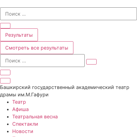
Перейти
Search
к
...
содержимому
Результаты
Смотреть все результаты
Башкирский государственный академический театр
драмы им.М.Гафури
Театр
Афиша
Театральная весна
Спектакли
Новости