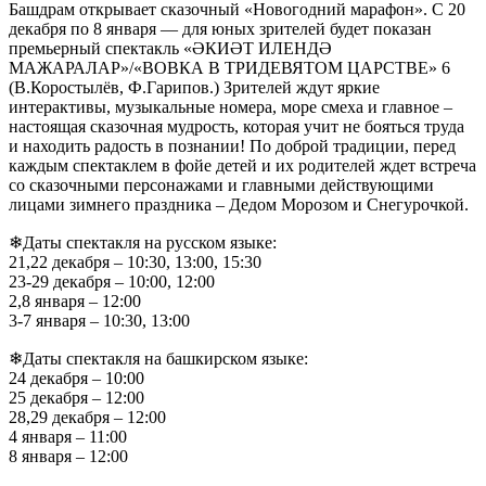
Башдрам открывает сказочный «Новогодний марафон». С 20
декабря по 8 января — для юных зрителей будет показан
премьерный спектакль «ӘКИӘТ ИЛЕНДӘ
МАЖАРАЛАР»/«ВОВКА В ТРИДЕВЯТОМ ЦАРСТВЕ» 6
(В.Коростылёв, Ф.Гарипов.) Зрителей ждут яркие
интерактивы, музыкальные номера, море смеха и главное –
настоящая сказочная мудрость, которая учит не бояться труда
и находить радость в познании! По доброй традиции, перед
каждым спектаклем в фойе детей и их родителей ждет встреча
со сказочными персонажами и главными действующими
лицами зимнего праздника – Дедом Морозом и Снегурочкой.
❄Даты спектакля на русском языке:
21,22 декабря – 10:30, 13:00, 15:30
23-29 декабря – 10:00, 12:00
2,8 января – 12:00
3-7 января – 10:30, 13:00
❄Даты спектакля на башкирском языке:
24 декабря – 10:00
25 декабря – 12:00
28,29 декабря – 12:00
4 января – 11:00
8 января – 12:00