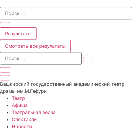
Перейти
Search
к
...
содержимому
Результаты
Смотреть все результаты
Башкирский государственный академический театр
драмы им.М.Гафури
Театр
Афиша
Театральная весна
Спектакли
Новости